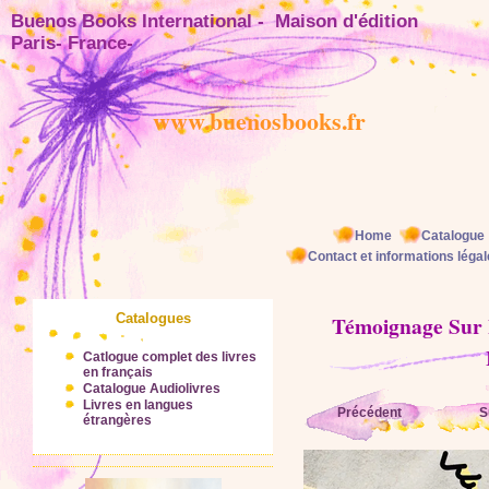
Buenos Books International - Maison d'éditio
Paris- France-
www.buenosbooks.fr
Home
Catalogue
Contact et informations léga
Catalogues
Témoignage Sur 
Catlogue complet des livres
en français
Catalogue Audiolivres
Livres en langues
Précédent
S
étrangères