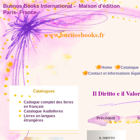
Buenos Books International - Maison d'éditio
Paris- France-
www.buenosbooks.fr
Home
Catalogue
Contact et informations léga
Catalogues
Il Diritto e il Val
Catlogue complet des livres
en français
Catalogue Audiolivres
Livres en langues
Précédent
S
étrangères