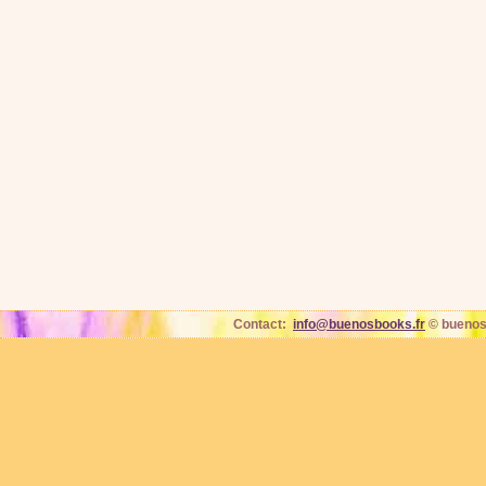
Contact:
info@buenosbooks.fr
© buenos