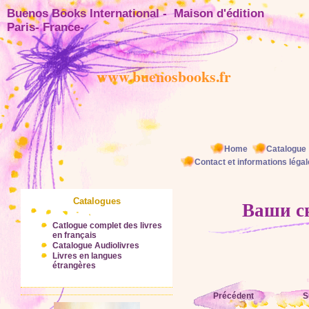
Buenos Books International - Maison d'éditio
Paris- France-
www.buenosbooks.fr
Home
Catalogue
Contact et informations léga
Catalogues
Ваши с
Catlogue complet des livres
en français
Catalogue Audiolivres
Livres en langues
étrangères
Précédent
S