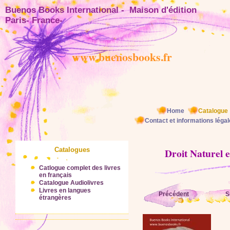
Buenos Books International - Maison d'éditio
Paris- France-
www.buenosbooks.fr
Home
Catalogue
Contact et informations léga
Catalogues
Droit Naturel 
Catlogue complet des livres
en français
Catalogue Audiolivres
Livres en langues
Précédent
S
étrangères