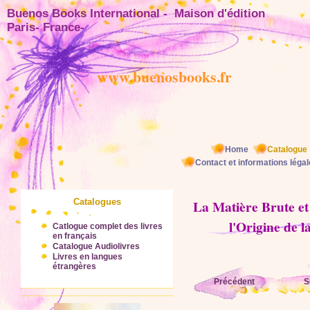
Buenos Books International - Maison d'éditio
Paris- France-
www.buenosbooks.fr
Home
Catalogue
Contact et informations léga
Catalogues
La Matière Brute et
l'Origine de l
Catlogue complet des livres
en français
Catalogue Audiolivres
Livres en langues
étrangères
Précédent
S