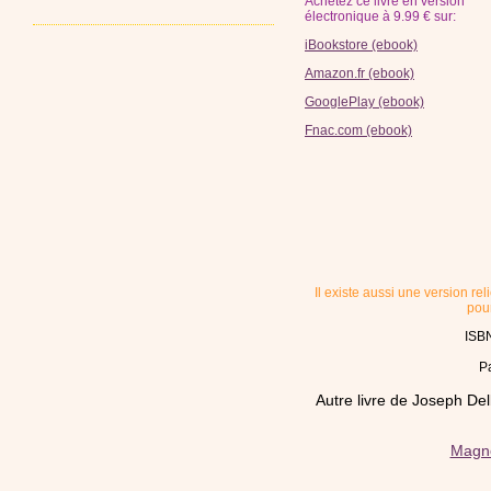
Achetez ce livre en version
électronique à 9.99 € sur:
iBookstore (ebook)
Amazon.fr (ebook)
GooglePlay (ebook)
Fnac.com (ebook)
Il existe aussi une version rel
pour
ISB
P
Autre livre de Joseph De
Magné